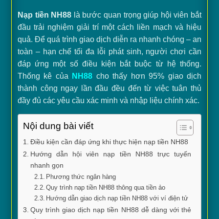
Nạp tiền NH88
là bước quan trọng giúp hội viên bắt
đầu trải nghiệm giải trí một cách liền mạch và hiệu
quả. Để quá trình giao dịch diễn ra nhanh chóng – an
toàn – hạn chế tối đa lỗi phát sinh, người chơi cần
đáp ứng một số điều kiện bắt buộc từ hệ thống.
Thống kê của
NH88
cho thấy hơn 95% giao dịch
thành công ngay lần đầu đều đến từ việc tuân thủ
đầy đủ các yêu cầu xác minh và nhập liệu chính xác.
Nội dung bài viết
Điều kiện cần đáp ứng khi thực hiện nạp tiền NH88
Hướng dẫn hội viên nạp tiền NH88 trực tuyến
nhanh gọn
Phương thức ngân hàng
Quy trình nạp tiền NH88 thông qua tiền ảo
Hướng dẫn giao dịch nạp tiền NH88 với ví điện tử
Quy trình giao dịch nạp tiền NH88 dễ dàng với thẻ