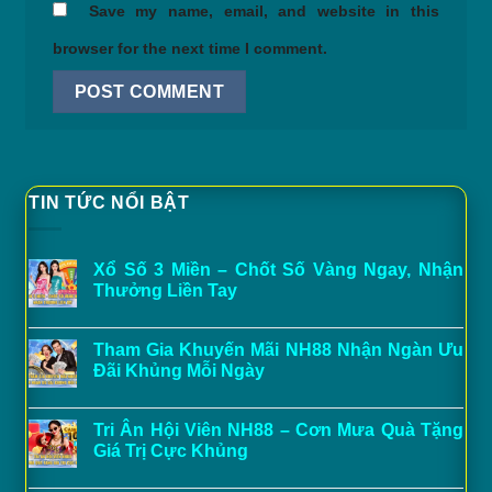
Save my name, email, and website in this
browser for the next time I comment.
TIN TỨC NỔI BẬT
Xổ Số 3 Miền – Chốt Số Vàng Ngay, Nhận
Thưởng Liền Tay
Tham Gia Khuyến Mãi NH88 Nhận Ngàn Ưu
Đãi Khủng Mỗi Ngày
Tri Ân Hội Viên NH88 – Cơn Mưa Quà Tặng
Giá Trị Cực Khủng