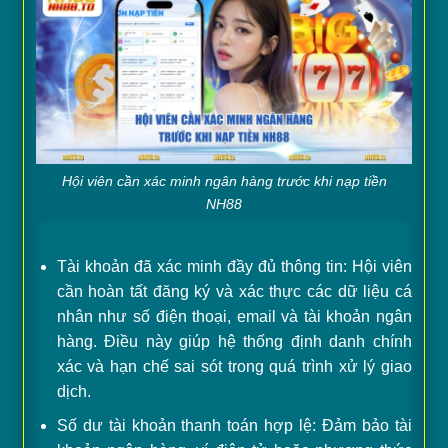
Hội viên cần xác minh ngân hàng trước khi nạp tiền
NH88
Tài khoản đã xác minh đầy đủ thông tin: Hội viên
cần hoàn tất đăng ký và xác thực các dữ liệu cá
nhân như số điện thoại, email và tài khoản ngân
hàng. Điều này giúp hệ thống định danh chính
xác và hạn chế sai sót trong quá trình xử lý giao
dịch.
Số dư tài khoản thanh toán hợp lệ: Đảm bảo tài