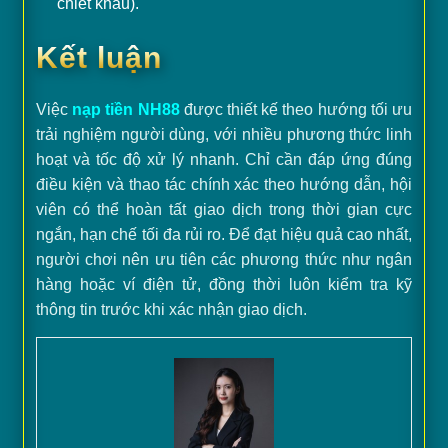
chiết khấu).
Kết luận
Việc
nạp tiền NH88
được thiết kế theo hướng tối ưu
trải nghiệm người dùng, với nhiều phương thức linh
hoạt và tốc độ xử lý nhanh. Chỉ cần đáp ứng đúng
điều kiện và thao tác chính xác theo hướng dẫn, hội
viên có thể hoàn tất giao dịch trong thời gian cực
ngắn, hạn chế tối đa rủi ro. Để đạt hiệu quả cao nhất,
người chơi nên ưu tiên các phương thức như ngân
hàng hoặc ví điện tử, đồng thời luôn kiểm tra kỹ
thông tin trước khi xác nhận giao dịch.