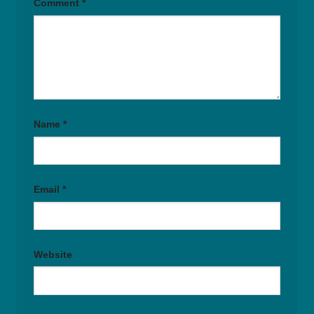
Comment
*
Name
*
Email
*
Website