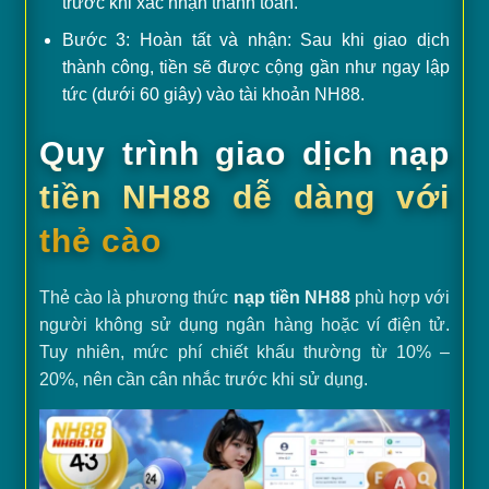
trước khi xác nhận thanh toán.
Bước 3: Hoàn tất và nhận: Sau khi giao dịch
thành công, tiền sẽ được cộng gần như ngay lập
tức (dưới 60 giây) vào tài khoản NH88.
Quy trình giao dịch nạp
tiền NH88 dễ dàng với
thẻ cào
Thẻ cào là phương thức
nạp tiền NH88
phù hợp với
người không sử dụng ngân hàng hoặc ví điện tử.
Tuy nhiên, mức phí chiết khấu thường từ 10% –
20%, nên cần cân nhắc trước khi sử dụng.