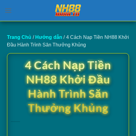
Skip
to
content
Trang Chủ
/
Hướng dẫn
/
4 Cách Nạp Tiền NH88 Khởi
Đầu Hành Trình Săn Thưởng Khủng
4 Cách Nạp Tiền
NH88 Khởi Đầu
Hành Trình Săn
Thưởng Khủng