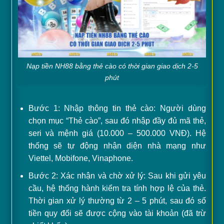
Nạp tiền NH88 bằng thẻ cào có thời gian giao dịch 2-5
phút
Bước 1: Nhập thông tin thẻ cào: Người dùng
chọn mục “Thẻ cào”, sau đó nhập đầy đủ mã thẻ,
seri và mệnh giá (10.000 – 500.000 VNĐ). Hệ
thống sẽ tự động nhận diện nhà mạng như
Viettel, Mobifone, Vinaphone.
Bước 2: Xác nhận và chờ xử lý: Sau khi gửi yêu
cầu, hệ thống hành kiểm tra tính hợp lệ của thẻ.
Thời gian xử lý thường từ 2 – 5 phút, sau đó số
tiền quy đổi sẽ được cộng vào tài khoản (đã trừ