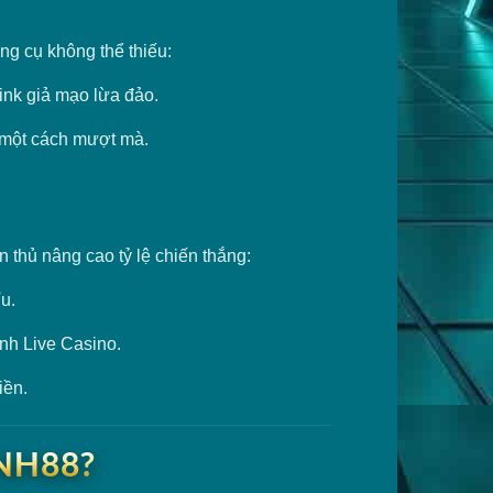
ng cụ không thể thiếu:
ink giả mạo lừa đảo.
d một cách mượt mà.
n thủ nâng cao tỷ lệ chiến thắng:
u.
ảnh Live Casino.
iền.
 NH88?