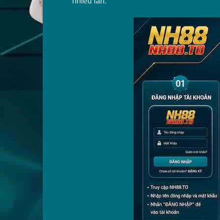
nhiều lần.