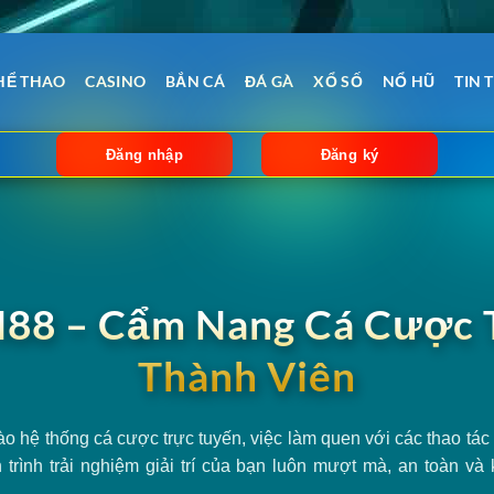
HỂ THAO
CASINO
BẮN CÁ
ĐÁ GÀ
XỔ SỐ
NỔ HŨ
TIN 
Đăng nhập
Đăng ký
8 – Cẩm Nang Cá Cược 
Thành Viên
 hệ thống cá cược trực tuyến, việc làm quen với các thao tác v
trình trải nghiệm giải trí của bạn luôn mượt mà, an toàn và