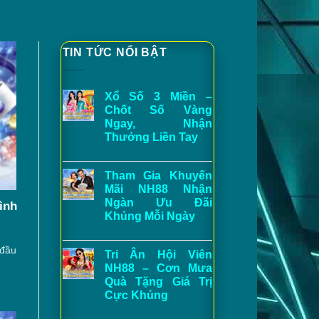
TIN TỨC NỔI BẬT
Xổ Số 3 Miền –
Chốt Số Vàng
Ngay, Nhận
Thưởng Liền Tay
Tham Gia Khuyến
Mãi NH88 Nhận
Ngàn Ưu Đãi
ình
Khủng Mỗi Ngày
 đầu
Tri Ân Hội Viên
NH88 – Cơn Mưa
Quà Tặng Giá Trị
Cực Khủng