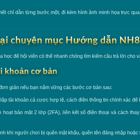
 viết chỉ dẫn từng bước một, đi kèm hình ảnh minh họa trực qu
i tại chuyên mục Hướng dẫn NH
học để hội viên có thể nhanh chóng tìm kiếm câu trả lời cho 
ài khoản cơ bản
ng đơn giản nếu bạn nắm vững các bước cơ bản sau:
 lập tài khoản cá cược hợp lệ, cách điền thông tin chính xác để
hoạt bảo mật 2 lớp (2FA), liên kết số điện thoại và cách tha
nh khi người chơi bị quên mật khẩu, quên tên đăng nhập hoặc t