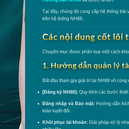
Tại đây, chúng tôi cung cấp hệ thống bài
trên hệ thống NH88.
Các nội dung cốt lõ
Chuyên mục được phân loại một cách khoa 
1. Hướng dẫn quản lý t
Bắt đầu tham gia giải trí tại NH88 vô cù
[Đăng ký NH88]:
Quy trình các bước thiết
Đăng nhập và Bảo mật:
Hướng dẫn kích 
toàn tuyệt đối.
Khôi phục tài khoản:
Giải pháp xử lý nha