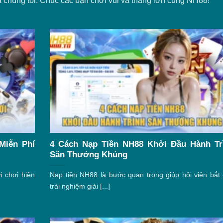
 chúng tôi. Chúc các bạn chơi vui và thắng lớn cùng NH88!
Miễn Phí
4 Cách Nạp Tiền NH88 Khởi Đầu Hành Tr
Săn Thưởng Khủng
i chơi hiện
Nạp tiền NH88 là bước quan trọng giúp hội viên bắt
trải nghiệm giải [...]