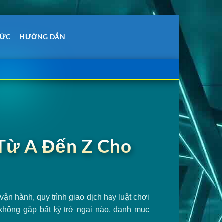
TỨC
HƯỚNG DẪN
Từ A Đến Z Cho
ận hành, quy trình giao dịch hay luật chơi
 không gặp bất kỳ trở ngại nào, danh mục